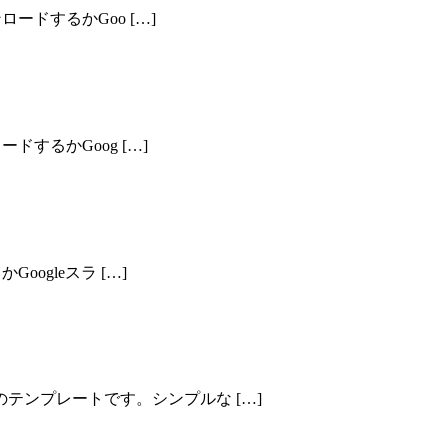
ロードするかGoo […]
ドするかGoog […]
oogleスラ […]
テンプレートです。シンプルな […]