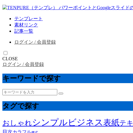
テンプレート
素材リンク
記事一覧
ログイン / 会員登録
CLOSE
ログイン / 会員登録
キーワードで探す
タグで探す
シンプル
ビジネス
表紙
おしゃれ
テ
目次
カラフル
書式