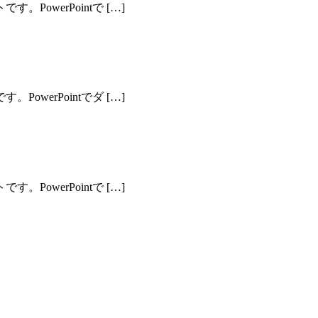
owerPointで […]
werPointでダ […]
owerPointで […]