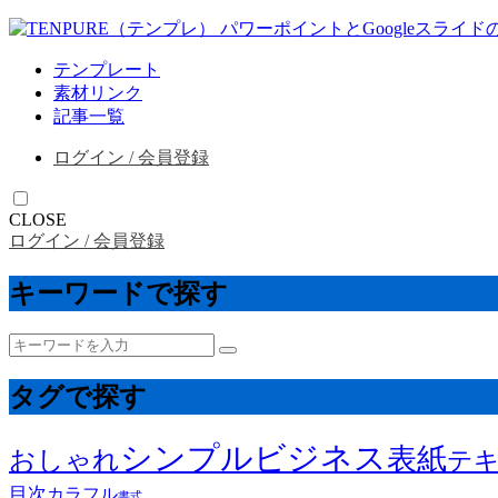
テンプレート
素材リンク
記事一覧
ログイン / 会員登録
CLOSE
ログイン / 会員登録
キーワードで探す
タグで探す
シンプル
ビジネス
表紙
おしゃれ
テ
目次
カラフル
書式