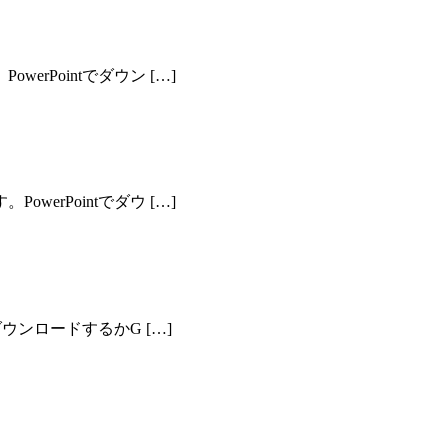
rPointでダウン […]
erPointでダウ […]
ウンロードするかG […]