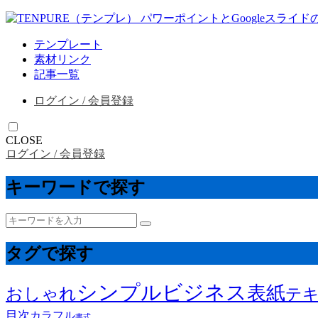
テンプレート
素材リンク
記事一覧
ログイン / 会員登録
CLOSE
ログイン / 会員登録
キーワードで探す
タグで探す
シンプル
ビジネス
表紙
おしゃれ
テ
目次
カラフル
書式