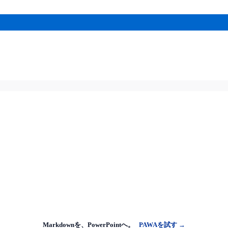
Markdownを、PowerPointへ。
PAWAを試す →