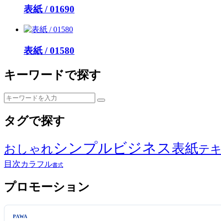
表紙 / 01690
表紙 / 01580
キーワードで探す
タグで探す
シンプル
ビジネス
表紙
おしゃれ
テ
目次
カラフル
書式
プロモーション
PAWA