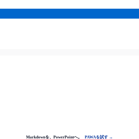
Markdownを、PowerPointへ。
PAWAを試す →