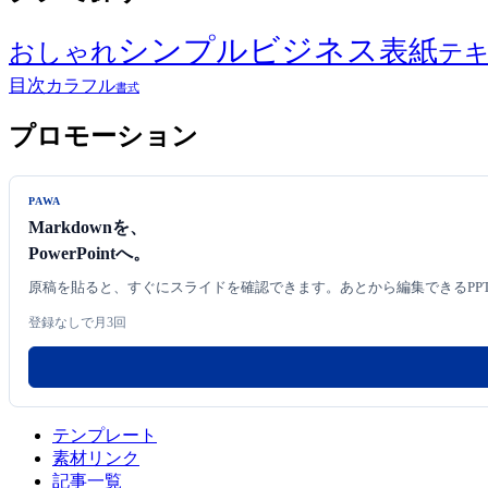
シンプル
ビジネス
表紙
おしゃれ
テ
目次
カラフル
書式
プロモーション
PAWA
Markdownを、
PowerPointへ。
原稿を貼ると、すぐにスライドを確認できます。あとから編集できるPP
登録なしで月3回
テンプレート
素材リンク
記事一覧