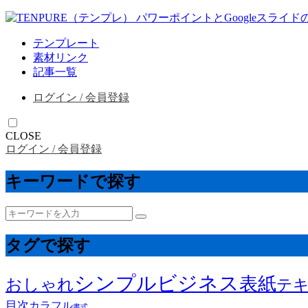
テンプレート
素材リンク
記事一覧
ログイン / 会員登録
CLOSE
ログイン / 会員登録
キーワードで探す
タグで探す
シンプル
ビジネス
表紙
おしゃれ
テ
目次
カラフル
書式