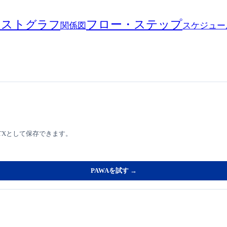
キスト
フロー・ステップ
グラフ
関係図
スケジュー
TXとして保存できます。
PAWAを試す →