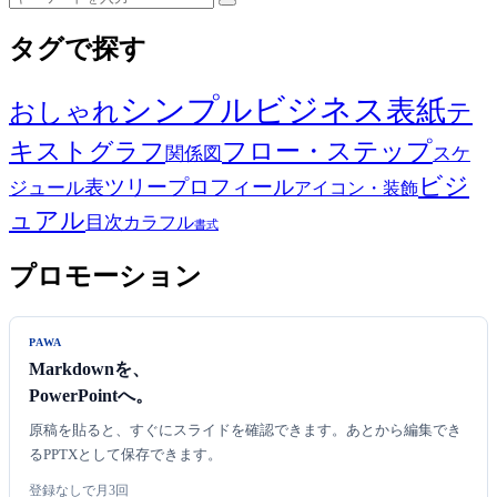
タグで探す
シンプル
ビジネス
表紙
おしゃれ
テ
キスト
フロー・ステップ
グラフ
関係図
スケ
ビジ
ツリー
プロフィール
表
ジュール
アイコン・装飾
ュアル
目次
カラフル
書式
プロモーション
PAWA
Markdownを、
PowerPointへ。
原稿を貼ると、すぐにスライドを確認できます。あとから編集でき
るPPTXとして保存できます。
登録なしで月3回