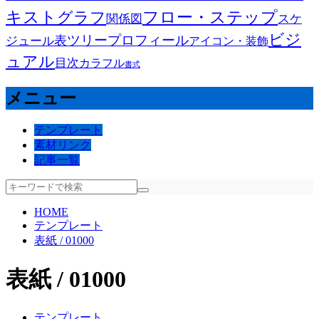
キスト
フロー・ステップ
グラフ
関係図
スケ
ビジ
ツリー
プロフィール
表
ジュール
アイコン・装飾
ュアル
目次
カラフル
書式
メニュー
テンプレート
素材リンク
記事一覧
HOME
テンプレート
表紙 / 01000
表紙 / 01000
テンプレート