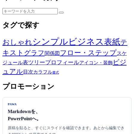
タグで探す
シンプル
ビジネス
表紙
おしゃれ
テ
キスト
フロー・ステップ
グラフ
関係図
スケ
ビジ
ツリー
プロフィール
表
ジュール
アイコン・装飾
ュアル
目次
カラフル
書式
プロモーション
PAWA
Markdownを、
PowerPointへ。
原稿を貼ると、すぐにスライドを確認できます。あとから編集でき